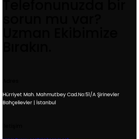
Telefonunuzda bir
sorun mu var?
Uzman Ekibimize
Bırakın.
Adres
Hürriyet Mah. Mahmutbey Cad.No:51/A Şirinevler
Bahçelievler | İstanbul
İletişim