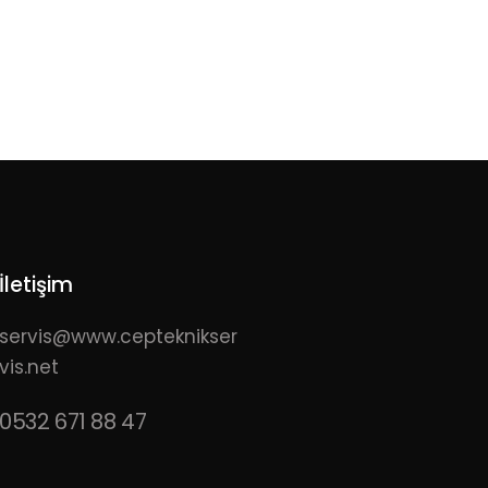
İletişim
servis@www.cepteknikser
vis.net
0532 671 88 47