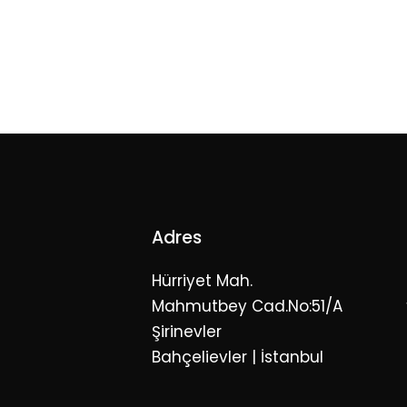
Adres
Hürriyet Mah.
Mahmutbey Cad.No:51/A
Şirinevler
Bahçelievler | İstanbul