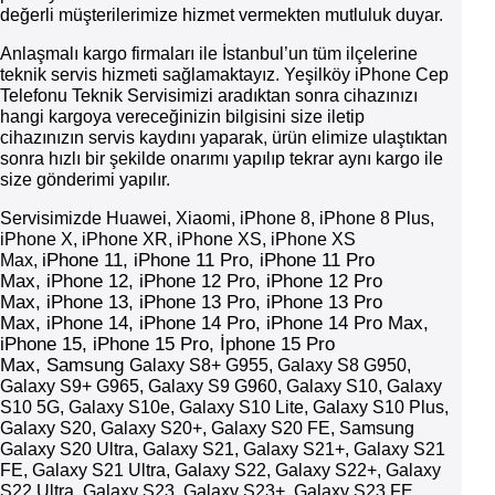
değerli müşterilerimize hizmet vermekten mutluluk duyar.
Anlaşmalı kargo firmaları ile İstanbul’un tüm ilçelerine
teknik servis hizmeti sağlamaktayız. Yeşilköy iPhone Cep
Telefonu Teknik Servisimizi aradıktan sonra cihazınızı
hangi kargoya vereceğinizin bilgisini size iletip
cihazınızın servis kaydını yaparak, ürün elimize ulaştıktan
sonra hızlı bir şekilde onarımı yapılıp tekrar aynı kargo ile
size gönderimi yapılır.
Servisimizde Huawei, Xiaomi, iPhone 8, iPhone 8 Plus,
iPhone X, iPhone XR, iPhone XS, iPhone XS
iPhone
11,
iPhone
11 Pro,
iPhone
11 Pro
Max,
Max,
iPhone
12,
iPhone
12 Pro,
iPhone
12 Pro
Max,
iPhone
13,
iPhone
13 Pro,
iPhone
13 Pro
Max,
iPhone
14,
iPhone
14 Pro,
iPhone
14 Pro Max,
iPhone 15, iPhone 15 Pro, İphone 15 Pro
Max,
Samsung
Galaxy S8+ G955, Galaxy S8 G950,
Galaxy S9+ G965, Galaxy S9 G960, Galaxy S10, Galaxy
S10 5G, Galaxy S10e, Galaxy S10 Lite, Galaxy S10 Plus,
Galaxy S20, Galaxy S20+, Galaxy S20 FE, Samsung
Galaxy S20 Ultra, Galaxy S21, Galaxy S21+, Galaxy S21
FE, Galaxy S21 Ultra, Galaxy S22, Galaxy S22+, Galaxy
S22 Ultra, Galaxy S23, Galaxy S23+, Galaxy S23 FE,