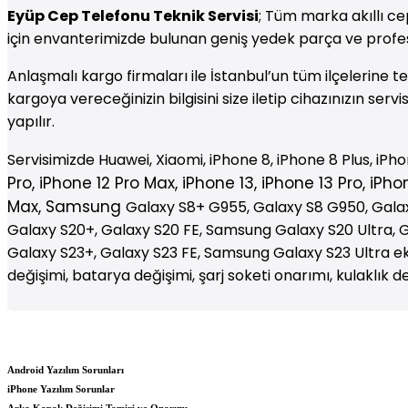
Eyüp
Cep Telefonu Teknik Servisi
; Tüm marka akıllı ce
için envanterimizde bulunan geniş yedek parça ve profe
Anlaşmalı kargo firmaları ile İstanbul’un tüm ilçelerine 
kargoya vereceğinizin bilgisini size iletip cihazınızın serv
yapılır.
Servisimizde Huawei, Xiaomi, iPhone 8, iPhone 8 Plus, iPh
Pro,
iPhone
12 Pro Max,
iPhone
13,
iPhone
13 Pro,
iPho
Max,
Samsung
Galaxy S8+ G955, Galaxy S8 G950, Galaxy
Galaxy S20+, Galaxy S20 FE, Samsung Galaxy S20 Ultra, Gal
Galaxy S23+, Galaxy S23 FE, Samsung Galaxy S23 Ultra e
değişimi, batarya değişimi, şarj soketi onarımı, kulaklı
Android Yazılım Sorunları
iPhone Yazılım Sorunlar
Arka Kapak Değişimi Tamiri ve Onarımı