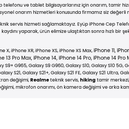
p telefonu ve tablet bilgisayarlarınız için onarım, tamir 
syonel onarım hizmetleri konusunda firmamız siz değerli 
teknik servis hizmeti sağlamaktayız. Eyüp iPhone Cep Telef
is kaydını yaparak, ürün elimize ulaştıktan sonra hızlı bir ş
iPhone
11,
iPho
one X, iPhone XR, iPhone XS, iPhone XS Max,
ne
13 Pro Max,
iPhone
14,
iPhone
14 Pro,
iPhone
14 Pro M
 S9+ G965, Galaxy S9 G960, Galaxy S10, Galaxy S10 5G, Gala
axy S21, Galaxy S21+, Galaxy S21 FE, Galaxy S21 Ultra, Gal
kran değişimi,
Realme
teknik servis,
hiking
tamir merkezi
k değişimi, mikrofon onarımı, ön kamera değişimi ve arka k