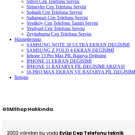
Silivri Cep Telefonu Servisi
Şirinevler Cep Telefonu Servisi
Soğanlı Cep Telefonu Servisi
Sultangazi Cep Telefonu Servisi
Yeşilköy Cep Telefonu Tamiri Servisi
Yeşilyurt Cep Telefonu Servisi
Zeytinburnu Cep Telefonu Servisi
Hizmetlerimiz
SAMSUNG NOTE 20 ULTRA EKRAN DEGİŞİMİ
SAMSUNG Z FOLD 4 EKRAN DEĞİŞİMİ
İphone 13 Pro Max PİL Batarya Değişimi
İPHONE 11 EKRAN DEĞİŞİMİ
İPHONE 11 BATARYA PİL DEGİŞİMİ ARIZASI
16 PRO MAX EKRAN VE BATARYA PİL DEGİŞİM
İletişim
GSMShop Hakkında
2003 yılından bu yada
Eyüp Cep Telefonu teknik