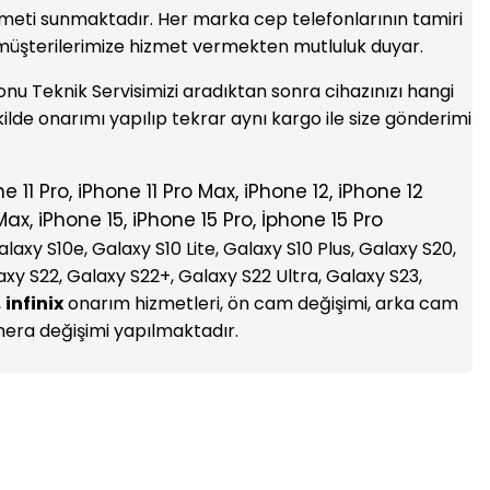
hizmeti sunmaktadır. Her marka cep telefonlarının tamiri
müşterilerimize hizmet vermekten mutluluk duyar.
onu Teknik Servisimizi aradıktan sonra cihazınızı hangi
ekilde onarımı yapılıp tekrar aynı kargo ile size gönderimi
ne
11 Pro,
iPhone
11 Pro Max,
iPhone
12,
iPhone
12
ax, iPhone 15, iPhone 15 Pro, İphone 15 Pro
xy S10e, Galaxy S10 Lite, Galaxy S10 Plus, Galaxy S20,
axy S22, Galaxy S22+, Galaxy S22 Ultra, Galaxy S23,
,
infinix
onarım hizmetleri, ön cam değişimi, arka cam
amera değişimi yapılmaktadır.