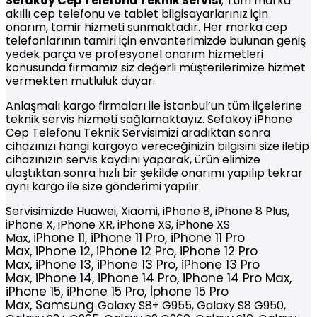
Sefaköy
Cep Telefonu Teknik Servisi
; Tüm marka
akıllı cep telefonu ve tablet bilgisayarlarınız için
onarım, tamir hizmeti sunmaktadır. Her marka cep
telefonlarının tamiri için envanterimizde bulunan geniş
yedek parça ve profesyonel onarım hizmetleri
konusunda firmamız siz değerli müşterilerimize hizmet
vermekten mutluluk duyar.
Anlaşmalı kargo firmaları ile İstanbul’un tüm ilçelerine
teknik servis hizmeti sağlamaktayız. Sefaköy iPhone
Cep Telefonu Teknik Servisimizi aradıktan sonra
cihazınızı hangi kargoya vereceğinizin bilgisini size iletip
cihazınızın servis kaydını yaparak, ürün elimize
ulaştıktan sonra hızlı bir şekilde onarımı yapılıp tekrar
aynı kargo ile size gönderimi yapılır.
Servisimizde Huawei, Xiaomi, iPhone 8, iPhone 8 Plus,
iPhone X, iPhone XR, iPhone XS, iPhone XS
iPhone
11,
iPhone
11 Pro,
iPhone
11 Pro
Max,
Max,
iPhone
12,
iPhone
12 Pro,
iPhone
12 Pro
Max,
iPhone
13,
iPhone
13 Pro,
iPhone
13 Pro
Max,
iPhone
14,
iPhone
14 Pro,
iPhone
14 Pro Max,
iPhone 15, iPhone 15 Pro, İphone 15 Pro
Max,
Samsung
Galaxy S8+ G955, Galaxy S8 G950,