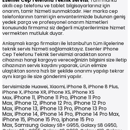
Esenler
Cep Telefonu Teknik Servisi
; Tüm marka
akıllı cep telefonu ve tablet bilgisayarlarınız için
onarım, tamir hizmeti sunmaktadır. Her marka cep
telefonlarının tamiri için envanterimizde bulunan geniş
yedek parça ve profesyonel onarım hizmetleri
konusunda firmamız siz değerli müşterilerimize hizmet
vermekten mutluluk duyar.
Anlaşmalı kargo firmaları ile İstanbul’un tüm ilçelerine
teknik servis hizmeti sağlamaktayız. Esenler iPhone
Cep Telefonu Teknik Servisimizi aradıktan sonra
cihazınızı hangi kargoya vereceğinizin bilgisini size iletip
cihazınızın servis kaydını yaparak, ürün elimize
ulaştıktan sonra hızlı bir şekilde onarımı yapılıp tekrar
aynı kargo ile size gönderimi yapılır.
Servisimizde Huawei, Xiaomi, iPhone 8, iPhone 8 Plus,
iPhone X, iPhone XR, iPhone XS, iPhone XS
iPhone
11,
iPhone
11 Pro,
iPhone
11 Pro
Max,
Max,
iPhone
12,
iPhone
12 Pro,
iPhone
12 Pro
Max,
iPhone
13,
iPhone
13 Pro,
iPhone
13 Pro
Max,
iPhone
14,
iPhone
14 Pro,
iPhone
14 Pro Max,
iPhone 15, iPhone 15 Pro, İphone 15 Pro
Max,
Samsung
Galaxy S8+ G955, Galaxy S8 G950,