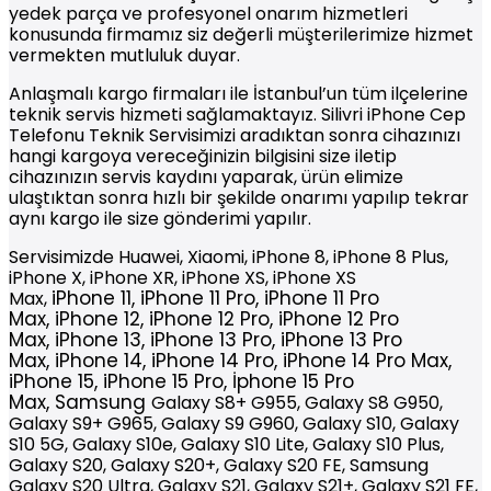
yedek parça ve profesyonel onarım hizmetleri
konusunda firmamız siz değerli müşterilerimize hizmet
vermekten mutluluk duyar.
Anlaşmalı kargo firmaları ile İstanbul’un tüm ilçelerine
teknik servis hizmeti sağlamaktayız. Silivri iPhone Cep
Telefonu Teknik Servisimizi aradıktan sonra cihazınızı
hangi kargoya vereceğinizin bilgisini size iletip
cihazınızın servis kaydını yaparak, ürün elimize
ulaştıktan sonra hızlı bir şekilde onarımı yapılıp tekrar
aynı kargo ile size gönderimi yapılır.
Servisimizde Huawei, Xiaomi, iPhone 8, iPhone 8 Plus,
iPhone X, iPhone XR, iPhone XS, iPhone XS
iPhone
11,
iPhone
11 Pro,
iPhone
11 Pro
Max,
Max,
iPhone
12,
iPhone
12 Pro,
iPhone
12 Pro
Max,
iPhone
13,
iPhone
13 Pro,
iPhone
13 Pro
Max,
iPhone
14,
iPhone
14 Pro,
iPhone
14 Pro Max,
iPhone 15, iPhone 15 Pro, İphone 15 Pro
Max,
Samsung
Galaxy S8+ G955, Galaxy S8 G950,
Galaxy S9+ G965, Galaxy S9 G960, Galaxy S10, Galaxy
S10 5G, Galaxy S10e, Galaxy S10 Lite, Galaxy S10 Plus,
Galaxy S20, Galaxy S20+, Galaxy S20 FE, Samsung
Galaxy S20 Ultra, Galaxy S21, Galaxy S21+, Galaxy S21 FE,