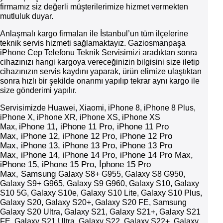
firmamız siz değerli müşterilerimize hizmet vermekten
mutluluk duyar.
Anlaşmalı kargo firmaları ile İstanbul’un tüm ilçelerine
teknik servis hizmeti sağlamaktayız. Gaziosmanpaşa
iPhone Cep Telefonu Teknik Servisimizi aradıktan sonra
cihazınızı hangi kargoya vereceğinizin bilgisini size iletip
cihazınızın servis kaydını yaparak, ürün elimize ulaştıktan
sonra hızlı bir şekilde onarımı yapılıp tekrar aynı kargo ile
size gönderimi yapılır.
Servisimizde Huawei, Xiaomi, iPhone 8, iPhone 8 Plus,
iPhone X, iPhone XR, iPhone XS, iPhone XS
iPhone
11,
iPhone
11 Pro,
iPhone
11 Pro
Max,
Max,
iPhone
12,
iPhone
12 Pro,
iPhone
12 Pro
Max,
iPhone
13,
iPhone
13 Pro,
iPhone
13 Pro
Max,
iPhone
14,
iPhone
14 Pro,
iPhone
14 Pro Max,
iPhone 15, iPhone 15 Pro, İphone 15 Pro
Max,
Samsung
Galaxy S8+ G955, Galaxy S8 G950,
Galaxy S9+ G965, Galaxy S9 G960, Galaxy S10, Galaxy
S10 5G, Galaxy S10e, Galaxy S10 Lite, Galaxy S10 Plus,
Galaxy S20, Galaxy S20+, Galaxy S20 FE, Samsung
Galaxy S20 Ultra, Galaxy S21, Galaxy S21+, Galaxy S21
FE, Galaxy S21 Ultra, Galaxy S22, Galaxy S22+, Galaxy