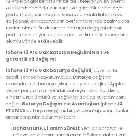
13 Pro Max gibi birinci sınıf bir akıllı telefonun en önemli
özelliklerinden biri, uzun süreli ve güvenilir bir batarya
performansı sunmasıdır. Ancak, zamanla kullanım ve
şarj döngüleri bataryaların performansında azalmalara
neden olabilir. Bu durumda, batarya değişimi cihazın
performansını yeniden artırabilir ve kullanıcı deneyimini
olumlu yönde etkileyebilir.
İphone 13 Pro Max Batarya Değişimi Hızlı ve
garantili pil değişimi
İphone 13 Pro Max batarya değişimi
, güvenilir bir
teknik servise başvurulmalıdır. Batarya değişimi
sırasında, eski batarya çıkarılır ve yerine orijinal Apple
yedek parçası olan yeni bir batarya takılır. Bu işlem,
cihazın uzun ömürlü ve sağlıklı bir şekilde kullanılmasını
sağlar.
Batarya Değişiminin Avantajları
İphone
13
Pro Max
batarya değişimi, birçok avantaj sunar. Bunlar
arasında şunlar bulunmaktadır:
Daha Uzun Kullanım Süresi
: Yeni bir batarya ile
cihazınızın kullanım süresi artar, böylece daha uzun