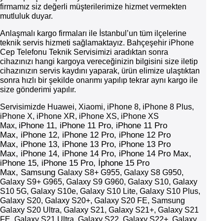
firmamız siz değerli müşterilerimize hizmet vermekten
mutluluk duyar.
Anlaşmalı kargo firmaları ile İstanbul’un tüm ilçelerine
teknik servis hizmeti sağlamaktayız. Bahçeşehir iPhone
Cep Telefonu Teknik Servisimizi aradıktan sonra
cihazınızı hangi kargoya vereceğinizin bilgisini size iletip
cihazınızın servis kaydını yaparak, ürün elimize ulaştıktan
sonra hızlı bir şekilde onarımı yapılıp tekrar aynı kargo ile
size gönderimi yapılır.
Servisimizde Huawei, Xiaomi, iPhone 8, iPhone 8 Plus,
iPhone X, iPhone XR, iPhone XS, iPhone XS
iPhone
11,
iPhone
11 Pro,
iPhone
11 Pro
Max,
Max,
iPhone
12,
iPhone
12 Pro,
iPhone
12 Pro
Max,
iPhone
13,
iPhone
13 Pro,
iPhone
13 Pro
Max,
iPhone
14,
iPhone
14 Pro,
iPhone
14 Pro Max,
iPhone 15, iPhone 15 Pro, İphone 15 Pro
Max,
Samsung
Galaxy S8+ G955, Galaxy S8 G950,
Galaxy S9+ G965, Galaxy S9 G960, Galaxy S10, Galaxy
S10 5G, Galaxy S10e, Galaxy S10 Lite, Galaxy S10 Plus,
Galaxy S20, Galaxy S20+, Galaxy S20 FE, Samsung
Galaxy S20 Ultra, Galaxy S21, Galaxy S21+, Galaxy S21
FE, Galaxy S21 Ultra, Galaxy S22, Galaxy S22+, Galaxy