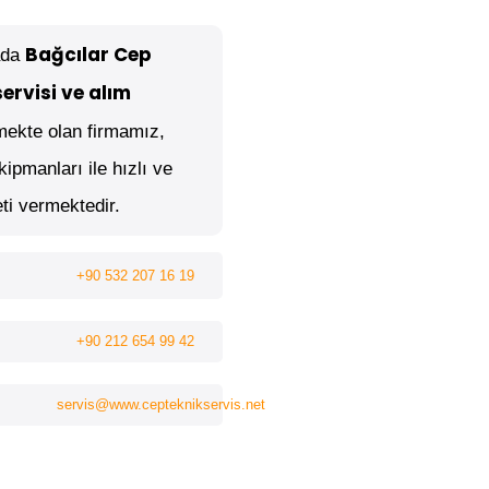
Bağcılar Cep
ada
ervisi ve alım
mekte olan firmamız,
ipmanları ile hızlı ve
eti vermektedir.
+90 532 207 16 19
+90 212 654 99 42
servis@www.cepteknikservis.net