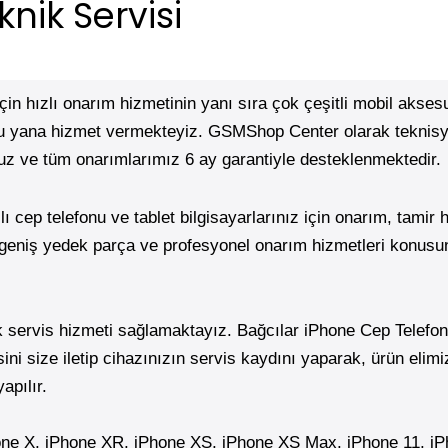
nik Servisi
 için hızlı onarım hizmetinin yanı sıra çok çeşitli mobil akse
u yana hizmet vermekteyiz. GSMShop Center olarak teknisye
uz ve tüm onarımlarımız 6 ay garantiyle desteklenmektedir.
ı cep telefonu ve tablet bilgisayarlarınız için onarım, tamir
n geniş yedek parça ve profesyonel onarım hizmetleri konusu
nik servis hizmeti sağlamaktayız. Bağcılar iPhone Cep Telefo
ni size iletip cihazınızın servis kaydını yaparak, ürün elimiz
apılır.
hone X, iPhone XR, iPhone XS, iPhone XS Max,
iPhone
11,
iP