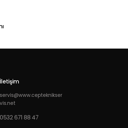
mı
İletişim
servis@www.cepteknikser
vis.net
0532 671 88 47