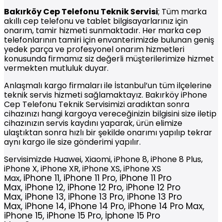
Bakırköy
Cep Telefonu Teknik Servisi
; Tüm marka
akıllı cep telefonu ve tablet bilgisayarlarınız için
onarım, tamir hizmeti sunmaktadır. Her marka cep
telefonlarının tamiri için envanterimizde bulunan geniş
yedek parça ve profesyonel onarım hizmetleri
konusunda firmamız siz değerli müşterilerimize hizmet
vermekten mutluluk duyar.
Anlaşmalı kargo firmaları ile İstanbul’un tüm ilçelerine
teknik servis hizmeti sağlamaktayız. Bakırköy iPhone
Cep Telefonu Teknik Servisimizi aradıktan sonra
cihazınızı hangi kargoya vereceğinizin bilgisini size iletip
cihazınızın servis kaydını yaparak, ürün elimize
ulaştıktan sonra hızlı bir şekilde onarımı yapılıp tekrar
aynı kargo ile size gönderimi yapılır.
Servisimizde Huawei, Xiaomi, iPhone 8, iPhone 8 Plus,
iPhone X, iPhone XR, iPhone XS, iPhone XS
iPhone
11,
iPhone
11 Pro,
iPhone
11 Pro
Max,
Max,
iPhone
12,
iPhone
12 Pro,
iPhone
12 Pro
Max,
iPhone
13,
iPhone
13 Pro,
iPhone
13 Pro
Max,
iPhone
14,
iPhone
14 Pro,
iPhone
14 Pro Max,
iPhone 15, iPhone 15 Pro, İphone 15 Pro