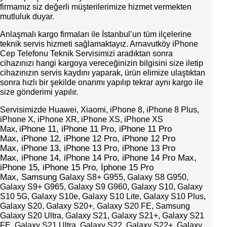
firmamız siz değerli müşterilerimize hizmet vermekten
mutluluk duyar.
Anlaşmalı kargo firmaları ile İstanbul’un tüm ilçelerine
teknik servis hizmeti sağlamaktayız. Arnavutköy iPhone
Cep Telefonu Teknik Servisimizi aradıktan sonra
cihazınızı hangi kargoya vereceğinizin bilgisini size iletip
cihazınızın servis kaydını yaparak, ürün elimize ulaştıktan
sonra hızlı bir şekilde onarımı yapılıp tekrar aynı kargo ile
size gönderimi yapılır.
Servisimizde Huawei, Xiaomi, iPhone 8, iPhone 8 Plus,
iPhone X, iPhone XR, iPhone XS, iPhone XS
iPhone
11,
iPhone
11 Pro,
iPhone
11 Pro
Max,
Max,
iPhone
12,
iPhone
12 Pro,
iPhone
12 Pro
Max,
iPhone
13,
iPhone
13 Pro,
iPhone
13 Pro
Max,
iPhone
14,
iPhone
14 Pro,
iPhone
14 Pro Max,
iPhone 15, iPhone 15 Pro, İphone 15 Pro
Max,
Samsung
Galaxy S8+ G955, Galaxy S8 G950,
Galaxy S9+ G965, Galaxy S9 G960, Galaxy S10, Galaxy
S10 5G, Galaxy S10e, Galaxy S10 Lite, Galaxy S10 Plus,
Galaxy S20, Galaxy S20+, Galaxy S20 FE, Samsung
Galaxy S20 Ultra, Galaxy S21, Galaxy S21+, Galaxy S21
FE, Galaxy S21 Ultra, Galaxy S22, Galaxy S22+, Galaxy