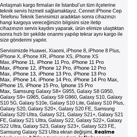
Anlaşmalı kargo firmaları ile İstanbul’un tüm ilçelerine
teknik servis hizmeti sağlamaktayız. Cennet iPhone Cep
Telefonu Teknik Servisimizi aradıktan sonra cihazınızı
hangi kargoya vereceğinizin bilgisini size iletip
cihazınızın servis kaydını yaparak, ürün elimize ulaştıktan
sonra hızlı bir şekilde onarımı yapılıp tekrar aynı kargo ile
size gönderimi yapılır.
Servisimizde Huawei, Xiaomi, iPhone 8, iPhone 8 Plus,
iPhone X, iPhone XR, iPhone XS, iPhone XS
iPhone
11,
iPhone
11 Pro,
iPhone
11 Pro
Max,
Max,
iPhone
12,
iPhone
12 Pro,
iPhone
12 Pro
Max,
iPhone
13,
iPhone
13 Pro,
iPhone
13 Pro
Max,
iPhone
14,
iPhone
14 Pro,
iPhone
14 Pro Max,
iPhone 15, iPhone 15 Pro, İphone 15 Pro
Max,
Samsung
Galaxy S8+ G955, Galaxy S8 G950,
Galaxy S9+ G965, Galaxy S9 G960, Galaxy S10, Galaxy
S10 5G, Galaxy S10e, Galaxy S10 Lite, Galaxy S10 Plus,
Galaxy S20, Galaxy S20+, Galaxy S20 FE, Samsung
Galaxy S20 Ultra, Galaxy S21, Galaxy S21+, Galaxy S21
FE, Galaxy S21 Ultra, Galaxy S22, Galaxy S22+, Galaxy
S22 Ultra, Galaxy S23, Galaxy S23+, Galaxy S23 FE,
Realme
Samsung Galaxy S23 Ultra ekran değişimi,