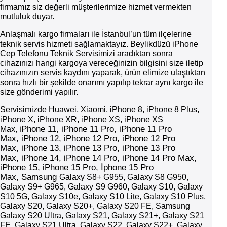
firmamız siz değerli müşterilerimize hizmet vermekten
mutluluk duyar.
Anlaşmalı kargo firmaları ile İstanbul’un tüm ilçelerine
teknik servis hizmeti sağlamaktayız. Beylikdüzü iPhone
Cep Telefonu Teknik Servisimizi aradıktan sonra
cihazınızı hangi kargoya vereceğinizin bilgisini size iletip
cihazınızın servis kaydını yaparak, ürün elimize ulaştıktan
sonra hızlı bir şekilde onarımı yapılıp tekrar aynı kargo ile
size gönderimi yapılır.
Servisimizde Huawei, Xiaomi, iPhone 8, iPhone 8 Plus,
iPhone X, iPhone XR, iPhone XS, iPhone XS
iPhone
11,
iPhone
11 Pro,
iPhone
11 Pro
Max,
Max,
iPhone
12,
iPhone
12 Pro,
iPhone
12 Pro
Max,
iPhone
13,
iPhone
13 Pro,
iPhone
13 Pro
Max,
iPhone
14,
iPhone
14 Pro,
iPhone
14 Pro Max,
iPhone 15, iPhone 15 Pro, İphone 15 Pro
Max,
Samsung
Galaxy S8+ G955, Galaxy S8 G950,
Galaxy S9+ G965, Galaxy S9 G960, Galaxy S10, Galaxy
S10 5G, Galaxy S10e, Galaxy S10 Lite, Galaxy S10 Plus,
Galaxy S20, Galaxy S20+, Galaxy S20 FE, Samsung
Galaxy S20 Ultra, Galaxy S21, Galaxy S21+, Galaxy S21
FE, Galaxy S21 Ultra, Galaxy S22, Galaxy S22+, Galaxy