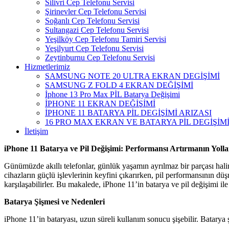
Silivri Cep Telefonu Servisi
Şirinevler Cep Telefonu Servisi
Soğanlı Cep Telefonu Servisi
Sultangazi Cep Telefonu Servisi
Yeşilköy Cep Telefonu Tamiri Servisi
Yeşilyurt Cep Telefonu Servisi
Zeytinburnu Cep Telefonu Servisi
Hizmetlerimiz
SAMSUNG NOTE 20 ULTRA EKRAN DEGİŞİMİ
SAMSUNG Z FOLD 4 EKRAN DEĞİŞİMİ
İphone 13 Pro Max PİL Batarya Değişimi
İPHONE 11 EKRAN DEĞİŞİMİ
İPHONE 11 BATARYA PİL DEGİŞİMİ ARIZASI
16 PRO MAX EKRAN VE BATARYA PİL DEGİŞİM
İletişim
iPhone 11 Batarya ve Pil Değişimi: Performansı Artırmanın Yolla
Günümüzde akıllı telefonlar, günlük yaşamın ayrılmaz bir parçası halin
cihazların güçlü işlevlerinin keyfini çıkarırken, pil performansının düş
karşılaşabilirler. Bu makalede, iPhone 11’in batarya ve pil değişimi ile i
Batarya Şişmesi ve Nedenleri
iPhone 11’in bataryası, uzun süreli kullanım sonucu şişebilir. Batarya 