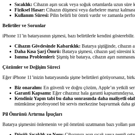
Sıcaklık:
Cihazın aşırı sıcak veya soğuk ortamlarda uzun süre ka
Fiziksel Hasar:
Cihazın düşmesi veya darbelere maruz kalması, 
Kullanım Süresi:
Pilin belirli bir ömrü vardır ve zamanla perf
Belirtiler ve Sorunlar
iPhone 11’in bataryasının şişmesi, bazı belirtilerle kendini gösterebilir
Cihazın Gövdesinde Kabarıklık:
Batarya şiştiğinde, cihazın a
Daha Kısa Şarj Ömrü:
Batarya şişmesi, cihazın şarj süresini kı
Isınma Problemleri:
Şişmiş bir batarya, cihazın aşırı ısınmasına
Çözümler ve Değişim Süreci
Eğer iPhone 11’inizin bataryasında şişme belirtileri görüyorsanız, bi
Biz onaralım:
En güvenli ve doğru çözüm, Apple’ın yetkili serv
Garanti Kapsamı:
Eğer cihazınız hala garanti kapsamındaysa, 
Kendiniz Yapın tabi bu daha sonrasında daha maliyetli olab
mümkünse profesyonel bir servis merkezine başvurmak daha gü
Pil Ömrünü Artırma İpuçları
Batarya şişmesini önlemenin ve pil ömrünü uzatmanın bazı yolları şunl
Düşük Sıcaklık ve Nem:
Cihazınızı aşırı sıcak veya nemli ort