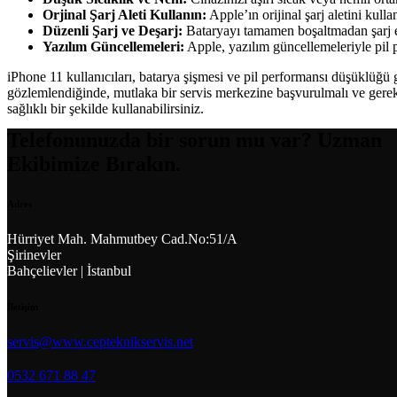
Orjinal Şarj Aleti Kullanın:
Apple’ın orijinal şarj aletini kull
Düzenli Şarj ve Deşarj:
Bataryayı tamamen boşaltmadan şarj e
Yazılım Güncellemeleri:
Apple, yazılım güncellemeleriyle pil pe
iPhone 11 kullanıcıları, batarya şişmesi ve pil performansı düşüklüğü 
gözlemlendiğinde, mutlaka bir servis merkezine başvurulmalı ve gerekl
sağlıklı bir şekilde kullanabilirsiniz.
Telefonunuzda bir sorun mu var? Uzman
Ekibimize Bırakın.
Adres
Hürriyet Mah. Mahmutbey Cad.No:51/A
Şirinevler
Bahçelievler | İstanbul
İletişim
servis@www.cepteknikservis.net
0532 671 88 47