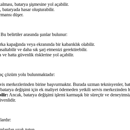
lması, batarya şişmesine yol açabilir.
bataryada hasar oluşturabilir.
ormansı düşer.
. Bu belirtiler arasında şunlar bulunur:
rka kapağında veya ekranında bir kabarıklık olabilir.
saltabilir ve daha sık şarj etmenizi gerektirebilir.
 ve hatta güvenlik risklerine yol açabilir.
rkaç çözüm yolu bulunmaktadır:
is merkezlerinden birine başvurmaktır. Burada uzman teknisyenler, batary
batarya değişimi için ek maliyet ödemeden yetkili servis merkezinden hi
ilir:
Ancak, batarya değişimi işlemi karmaşık bir süreçtir ve deneyimsiz 
venlidir.
ardır:
amlardan uzak tutun.