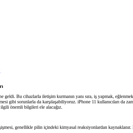
İ
rı
e geldi. Bu cihazlarla iletişim kurmanın yanı sıra, iş yapmak, eğlenmek 
mesi gibi sorunlarla da karşılaşabiliyoruz. iPhone 11 kullanıcıları da zam
lgili önemli bilgileri ele alacağız.
şişmesi, genellikle pilin içindeki kimyasal reaksiyonlardan kaynaklanır.