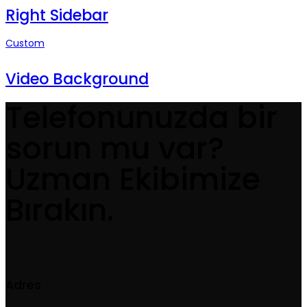
Right Sidebar
Custom
Video Background
Telefonunuzda bir
sorun mu var?
Uzman Ekibimize
Bırakın.
Adres