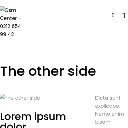
The other side
Dicta sunt
explicabo.
Lorem ipsum
Nemo enim
ipsam
dolor