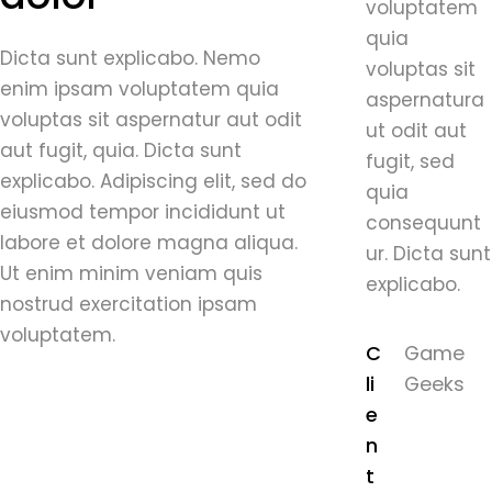
voluptatem
quia
Dicta sunt explicabo. Nemo
voluptas sit
enim ipsam voluptatem quia
aspernatura
voluptas sit aspernatur aut odit
ut odit aut
aut fugit, quia. Dicta sunt
fugit, sed
explicabo. Adipiscing elit, sed do
quia
eiusmod tempor incididunt ut
consequunt
labore et dolore magna aliqua.
ur. Dicta sunt
Ut enim minim veniam quis
explicabo.
nostrud exercitation ipsam
voluptatem.
C
Game
li
Geeks
e
n
t