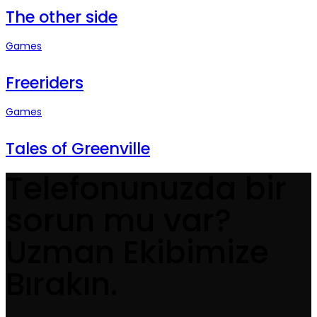
The other side
Games
Freeriders
Games
Tales of Greenville
Telefonunuzda bir
sorun mu var?
Uzman Ekibimize
Bırakın.