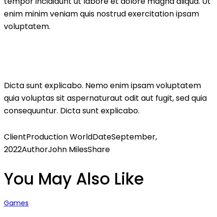
tempor incididunt ut labore et dolore magna aliqua. Ut
enim minim veniam quis nostrud exercitation ipsam
voluptatem.
Dicta sunt explicabo. Nemo enim ipsam voluptatem
quia voluptas sit aspernaturaut odit aut fugit, sed quia
consequuntur. Dicta sunt explicabo.
Client
Production World
Date
September,
2022
Author
John Miles
Share
You May Also Like
Games