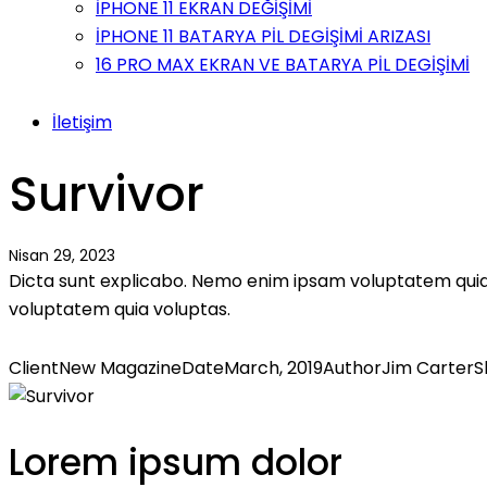
İPHONE 11 EKRAN DEĞİŞİMİ
İPHONE 11 BATARYA PİL DEGİŞİMİ ARIZASI
16 PRO MAX EKRAN VE BATARYA PİL DEGİŞİMİ
İletişim
Survivor
Nisan 29, 2023
Dicta sunt explicabo. Nemo enim ipsam voluptatem quia 
voluptatem quia voluptas.
Client
New Magazine
Date
March, 2019
Author
Jim Carter
S
Lorem ipsum dolor