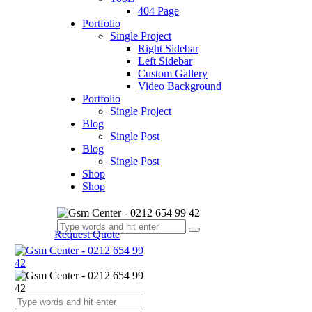
404 Page
Portfolio
Single Project
Right Sidebar
Left Sidebar
Custom Gallery
Video Background
Portfolio
Single Project
Blog
Single Post
Blog
Single Post
Shop
Shop
Request Quote