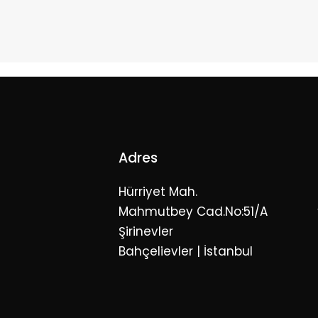
Adres
Hürriyet Mah.
Mahmutbey Cad.No:51/A
Şirinevler
Bahçelievler | İstanbul