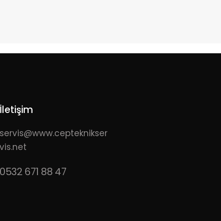
İletişim
servis@www.cepteknikser
vis.net
0532 671 88 47