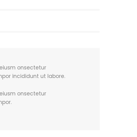
o eiusm onsectetur
por incididunt ut labore.
o eiusm onsectetur
mpor.