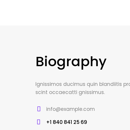
Biography
Ignissimos ducimus quin blandiitis p
scint occaecatti gnissimus.
info@example.com
E-
+1 840 841 25 69
m