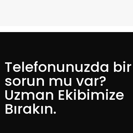
Ph
ail
o
:
ne
:
Telefonunuzda bir
sorun mu var?
Uzman Ekibimize
Bırakın.