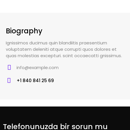
Biography
Ignissimos ducimus quin blandiitis praesentium
voluptatem deleniti atque corrupti quos dolores et
quas molestias excepturi. scint occaecatti gnissimus.
info@example.com
E-
+1 840 841 25 69
m
Ph
ail
o
:
ne
:
Telefonunuzda bir sorun mu