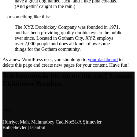
have a great dog named Jack, and I like piña coladas.
(And gettin’ caught in the rain.)
…or something like this:
The XYZ Doohickey Company was founded in 1971,
and has been providing quality doohickeys to the public
ever since. Located in Gotham City, XYZ employs
over 2,000 people and does all kinds of awesome
things for the Gotham community.
As a new WordPress user, you should go to
your dashboard
to
delete this page and create new pages for your content. Have fun!
Telefonunuzda bir sorun mu var? Uzman
Ekibimize Bırakın.
Adres
Hürriyet Mah. Mahmutbey Cad.No:51/A Şirinevler
Bahçelievler | İstanbul