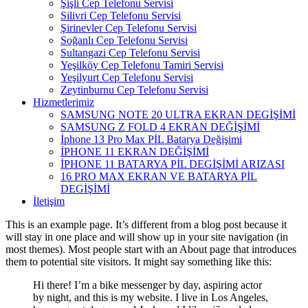
Şişli Cep Telefonu Servisi
Silivri Cep Telefonu Servisi
Şirinevler Cep Telefonu Servisi
Soğanlı Cep Telefonu Servisi
Sultangazi Cep Telefonu Servisi
Yeşilköy Cep Telefonu Tamiri Servisi
Yeşilyurt Cep Telefonu Servisi
Zeytinburnu Cep Telefonu Servisi
Hizmetlerimiz
SAMSUNG NOTE 20 ULTRA EKRAN DEGİŞİMİ
SAMSUNG Z FOLD 4 EKRAN DEĞİŞİMİ
İphone 13 Pro Max PİL Batarya Değişimi
İPHONE 11 EKRAN DEĞİŞİMİ
İPHONE 11 BATARYA PİL DEGİŞİMİ ARIZASI
16 PRO MAX EKRAN VE BATARYA PİL
DEGİŞİMİ
İletişim
This is an example page. It’s different from a blog post because it
will stay in one place and will show up in your site navigation (in
most themes). Most people start with an About page that introduces
them to potential site visitors. It might say something like this:
Hi there! I’m a bike messenger by day, aspiring actor
by night, and this is my website. I live in Los Angeles,