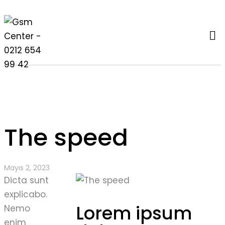
The speed
Mayıs 2, 2023
Dicta sunt
explicabo.
Lorem ipsum
Nemo
enim