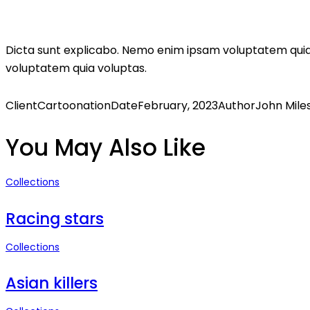
Dicta sunt explicabo. Nemo enim ipsam voluptatem quia 
voluptatem quia voluptas.
Client
Cartoonation
Date
February, 2023
Author
John Mile
You May Also Like
Collections
Racing stars
Collections
Asian killers