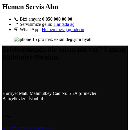
Hemen Servis Alın
📞 Bizi arayın:
0 850 000 00 00
📍 Servisimize gelin:
Haritada aç
💬 WhatsApp:
Hemen mesaj gönderin
Telefonunuzda bir sorun mu var? Uzman
Ekibimize Bırakın.
Adres
Hürriyet Mah. Mahmutbey Cad.No:51/A Şirinevler
Bahçelievler | İstanbul
İletişim
servis@www.cepteknikservis.net