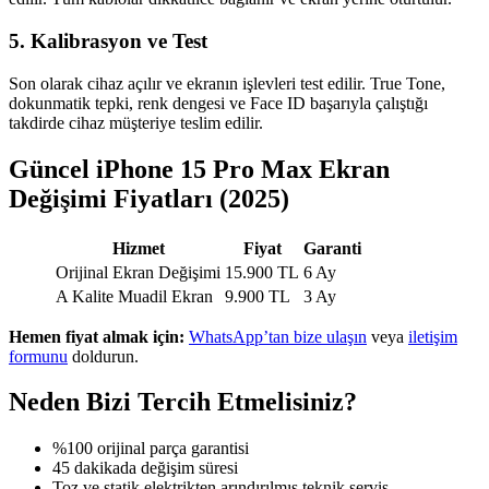
5. Kalibrasyon ve Test
Son olarak cihaz açılır ve ekranın işlevleri test edilir. True Tone,
dokunmatik tepki, renk dengesi ve Face ID başarıyla çalıştığı
takdirde cihaz müşteriye teslim edilir.
Güncel iPhone 15 Pro Max Ekran
Değişimi Fiyatları (2025)
Hizmet
Fiyat
Garanti
Orijinal Ekran Değişimi
15.900 TL
6 Ay
A Kalite Muadil Ekran
9.900 TL
3 Ay
Hemen fiyat almak için:
WhatsApp’tan bize ulaşın
veya
iletişim
formunu
doldurun.
Neden Bizi Tercih Etmelisiniz?
%100 orijinal parça garantisi
45 dakikada değişim süresi
Toz ve statik elektrikten arındırılmış teknik servis