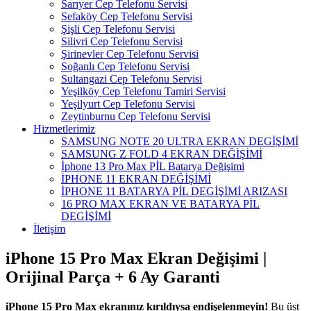
Sarıyer Cep Telefonu Servisi
Sefaköy Cep Telefonu Servisi
Şişli Cep Telefonu Servisi
Silivri Cep Telefonu Servisi
Şirinevler Cep Telefonu Servisi
Soğanlı Cep Telefonu Servisi
Sultangazi Cep Telefonu Servisi
Yeşilköy Cep Telefonu Tamiri Servisi
Yeşilyurt Cep Telefonu Servisi
Zeytinburnu Cep Telefonu Servisi
Hizmetlerimiz
SAMSUNG NOTE 20 ULTRA EKRAN DEGİŞİMİ
SAMSUNG Z FOLD 4 EKRAN DEĞİŞİMİ
İphone 13 Pro Max PİL Batarya Değişimi
İPHONE 11 EKRAN DEĞİŞİMİ
İPHONE 11 BATARYA PİL DEGİŞİMİ ARIZASI
16 PRO MAX EKRAN VE BATARYA PİL
DEGİŞİMİ
İletişim
iPhone 15 Pro Max Ekran Değişimi |
Orijinal Parça + 6 Ay Garanti
iPhone 15 Pro Max ekranınız kırıldıysa endişelenmeyin!
Bu üst